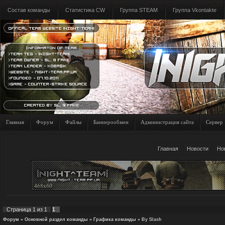
Состав команды
Статистика CW
Группа STEAM
Группа Vkontakte
Главная
Форум
Файлы
Баннерообмен
Администрация сайта
Сервер
Главная
Новости
Но
Страница
1
из
1
1
Форум
»
Основной раздел команды
»
Графика команды
»
By Slash