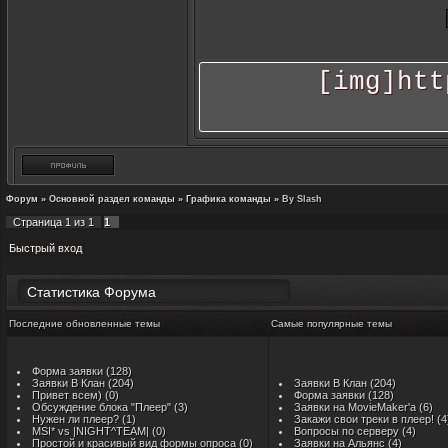
[img]htt
Форум
»
Основной раздел команды
»
Графика команды
»
By Slash
Страница
1
из
1
1
Статистика Форума
Последние обновленные темы
Самые популярные темы
Форма заявки
(128)
Заявки В Клан
(204)
Заявки В Клан
(204)
Привет всем)
(0)
Форма заявки
(128)
Обсуждение блока "Плеер"
(3)
Заявки на MovieMaker'a
(6)
Нужен ли плеер?
(1)
Закажи свои треки в плеер!
(4
MSI* vs |NIGHT^TEAM|
(0)
Вопросы по серверу
(4)
Простой и красивый вид формы опроса
(0)
Заявки на Альянс
(4)