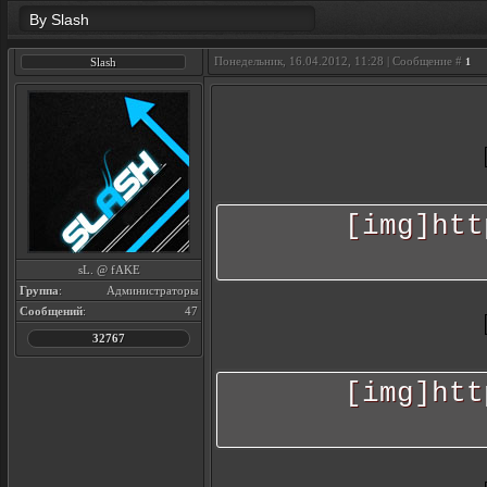
By Slash
Понедельник, 16.04.2012, 11:28 | Сообщение #
Slash
1
[img]htt
sL. @ fAKE
Группа
:
Администраторы
Сообщений
:
47
32767
[img]htt