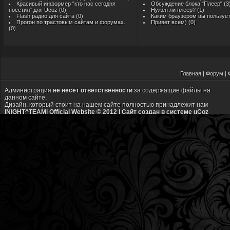
Красивый информер "кто нас сегодня
Обсуждение блока "Плеер"
(3
посетил" для Ucoz
(0)
Нужен ли плеер?
(1)
Flash радио для сайта
(0)
Каким браузером вы пользуе
Прогон по трастовым сайтам и форумах.
Привет всем)
(0)
(0)
Г
лавная
|
Ф
орум
|
Администрация
не несёт ответственности
за содержащие файлы на
данном сайте.
Дизайн, который стоит на нашем сайте полностью принадлежит нам
|NIGHT^TEAM| Official Website © 2012 |
Сайт создан в системе
uCoz