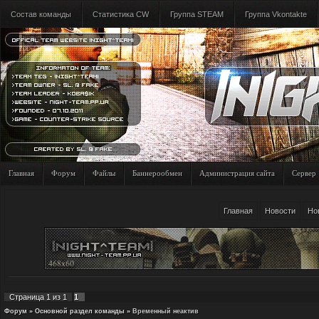
Состав команды
Статистика CW
Группа STEAM
Группа Vkontakte
Главная
Форум
Файлы
Баннерообмен
Администрация сайта
Сервер
Главная
Новости
Но
Страница
1
из
1
1
Форум
»
Основной раздел команды
»
Временный неактив