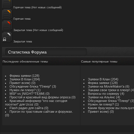
Горячая тема (Нет новых сообщений)
Горячая тема
Закрытая тема (Нет новых сообщений)
Закрытая тема
Статистика Форума
Последние обновленные темы
Самые популярные темы
Форма заявки
(128)
Заявки В Клан
(204)
Заявки В Клан
(204)
Привет всем)
(0)
Форма заявки
(128)
Обсуждение блока "Плеер"
(3)
Заявки на MovieMaker'a
(6)
Нужен ли плеер?
(1)
Закажи свои треки в плеер!
(4
MSI* vs |NIGHT^TEAM|
(0)
Вопросы по серверу
(4)
Простой и красивый вид формы опроса
(0)
Заявки на Альянс
(4)
Красивый информер "кто нас сегодня
Обсуждение блока "Плеер"
(3
посетил" для Ucoz
(0)
Нужен ли плеер?
(1)
Flash радио для сайта
(0)
Каким браузером вы пользуе
Прогон по трастовым сайтам и форумах.
Привет всем)
(0)
(0)