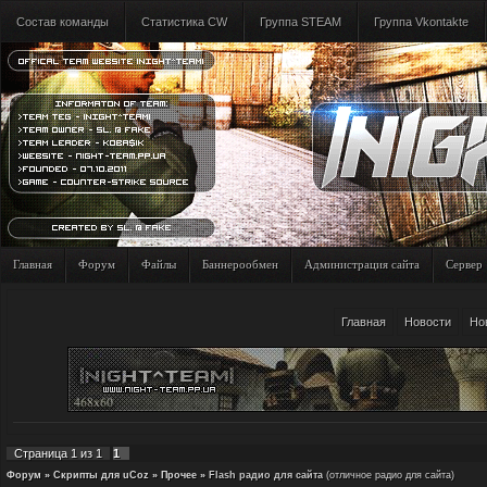
Состав команды
Статистика CW
Группа STEAM
Группа Vkontakte
Главная
Форум
Файлы
Баннерообмен
Администрация сайта
Сервер
Главная
Новости
Но
Страница
1
из
1
1
Форум
»
Скрипты для uCoz
»
Прочее
»
Flash радио для сайта
(отличное радио для сайта)