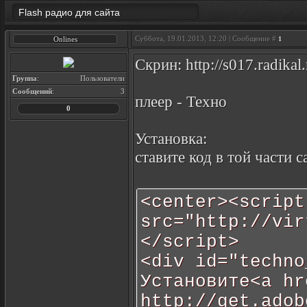
Flash радио для сайта
Суббота, 19.01.2013, 12:20 | Сообщение #
Onlines
1
Скрин: http://s017.radika
Группа
:
Пользователи
Сообщений
:
3
плеер - Техно
0
Установка:
ставите код в той части с
<center><scrip
src="http://vir
</script>
<div id="techno
Установите<a 
http://get.adob