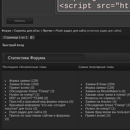
<script src="ht
type="text/java
<script type="t
var so = new SW
Форум
»
Скрипты для uCoz
»
Прочее
»
Flash радио для сайта
(отличное радио для сайта)
Страница
1
из
1
1
life.moy.su/tec
"pl1", "150", 
so.addParam("wm
Статистика Форума
so.addParam("al
Последние обновленные темы
Самые популярные темы
so.addVariable(
so.addVariable(
Форма заявки
(128)
Заявки В Клан
(204)
Заявки В Клан
(204)
Привет всем)
(0)
Форма заявки
(128)
so.addVariable(
Обсуждение блока "Плеер"
(3)
Заявки на MovieMaker'a
(6)
Нужен ли плеер?
(1)
Закажи свои треки в плеер!
(4
so.write("techn
MSI* vs |NIGHT^TEAM|
(0)
Вопросы по серверу
(4)
Простой и красивый вид формы опроса
(0)
Заявки на Альянс
(4)
</script></cent
Красивый информер "кто нас сегодня
Обсуждение блока "Плеер"
(3
посетил" для Ucoz
(0)
Нужен ли плеер?
(1)
Flash радио для сайта
(0)
Каким браузером вы пользуе
Прогон по трастовым сайтам и форумах.
Привет всем)
(0)
(0)